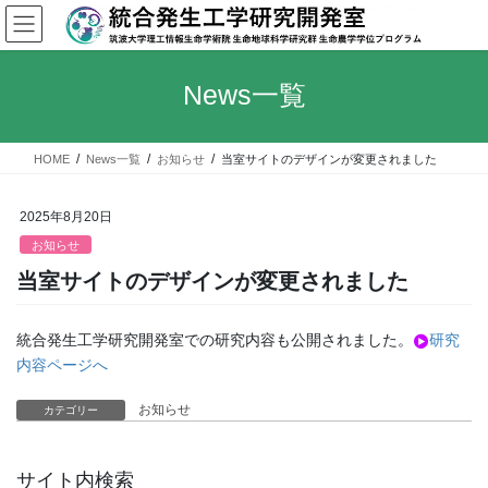
コ
ナ
ン
ビ
テ
ゲ
ン
ー
News一覧
ツ
シ
へ
ョ
ス
ン
HOME
News一覧
お知らせ
当室サイトのデザインが変更されました
キ
に
ッ
移
プ
動
2025年8月20日
お知らせ
当室サイトのデザインが変更されました
統合発生工学研究開発室での研究内容も公開されました。
研究
内容ページへ
お知らせ
カテゴリー
サイト内検索