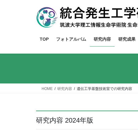
コ
ナ
ン
ビ
テ
ゲ
ン
ー
ツ
シ
TOP
フォトアルバム
研究内容
研究成果
へ
ョ
ス
ン
キ
に
ッ
移
プ
動
HOME
研究内容
遺伝工学基盤技術室での研究内容
研究内容 2024年版