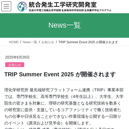
コ
ナ
ン
ビ
テ
ゲ
ン
ー
News一覧
ツ
シ
へ
ョ
ス
ン
HOME
News一覧
お知らせ
TRIP Summer Event 2025 が開催されます
キ
に
ッ
移
プ
動
2025年6月20日
お知らせ
TRIP Summer Event 2025 が開催されます
理化学研究所 最先端研究プラットフォーム連携（TRIP）事業本部
では、専門学校生、高等専門学校生（4年生以上）、大学生、大学
院生の皆さまを対象に、理研の研究基盤となる研究技術を数多く
の研究室に提供・支援しているコアファシリティで働く技術者た
ちの仕事や日頃見ることができない作業現場を公開する一日限り
のイベント（講演および見学会）を開催します。