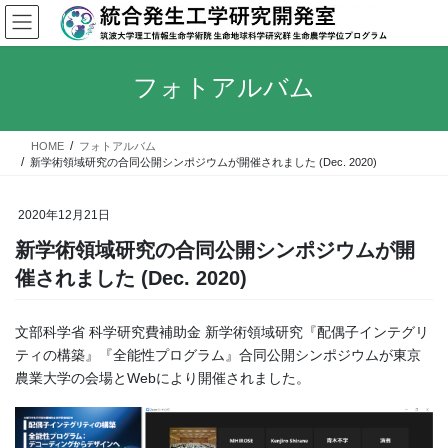
コ
ナ
ン
ビ
テ
ゲ
ン
ー
フォトアルバム
ツ
シ
へ
ョ
ス
ン
HOME
フォトアルバム
キ
に
新学術領域研究の合同公開シンポジウムが開催されました (Dec. 2020)
ッ
移
プ
動
2020年12月21日
新学術領域研究の合同公開シンポジウムが開
催されました (Dec. 2020)
文部科学省 科学研究費補助金 新学術領域研究『配偶子インテグリ
ティの構築』『全能性プログラム』合同公開シンポジウムが東京
農業大学の会場とWebにより開催されました。