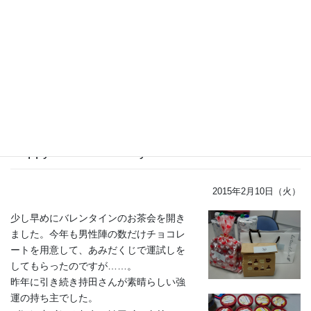
2015年2月19日（木）
2014年度 第15回 BRC研究業務報告会に
黒滝さんが登壇しました。
演題：「円形精子細胞注入により作出さ
れた胚の能動的ＤＮＡ脱メチル化不全」
Happy Valentine’s Day!
2015年2月10日（火）
少し早めにバレンタインのお茶会を開き
ました。今年も男性陣の数だけチョコレ
ートを用意して、あみだくじで運試しを
してもらったのですが……。
昨年に引き続き持田さんが素晴らしい強
運の持ち主でした。