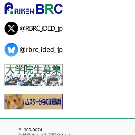
〒 305-0074