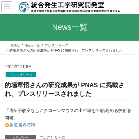
コ
ナ
ン
ビ
テ
ゲ
ン
ー
News一覧
ツ
シ
へ
ョ
ス
ン
HOME
News一覧
プレスリリース
キ
に
的場章悟さんの研究成果が PNAS に掲載され、プレスリリースされました
ッ
移
プ
動
2011年11月8日
プレスリリース
的場章悟さんの研究成果が PNAS に掲載さ
れ、プレスリリースされました
「遺伝子改変なしにクローンマウスの出生率を10倍高める技術を
開発」
報道発表資料
プレスリリース
カテゴリー