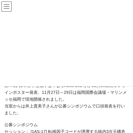
コ
ナ
ン
ビ
テ
ゲ
ン
ー
フォトアルバム
ツ
シ
へ
ョ
ス
ン
HOME
フォトアルバム
MBSJ 2024
キ
に
ッ
移
プ
動
2024年11月27日
MBSJ 2024
第47回 日本分子生物学会年会 (MBSJ 2024) が11月26日にオンラ
インポスター発表、11月27日～29日は福岡国際会議場・マリンメ
ッセ福岡で現地開催されました。
当室からは井上貴美子さんが公募シンポジウムで口頭発表を行い
ました。
公募シンポジウム
セッション： [1AS-17] 転移因子コードが誘導する核内3次元構造