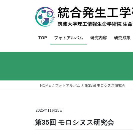
コ
ナ
ン
ビ
テ
ゲ
ン
ー
ツ
シ
TOP
フォトアルバム
研究内容
研究成果
へ
ョ
ス
ン
キ
に
ッ
移
プ
動
HOME
フォトアルバム
第35回 モロシヌス研究会
2025年11月25日
第35回 モロシヌス研究会