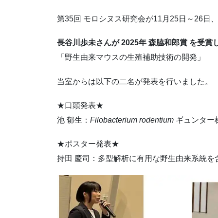
第35回 モロシヌス研究会が11月25日～2
長谷川歩未さんが 2025年 森脇和郎賞 を受
「野生由来マウスの生殖補助技術の開発」
当室からは以下の二名が発表を行いました。
★口頭発表★
池 郁生：
Filobacterium rodentium
ギュンター
★ポスター発表★
持田 慶司：多型解析に有用な野生由来系統を