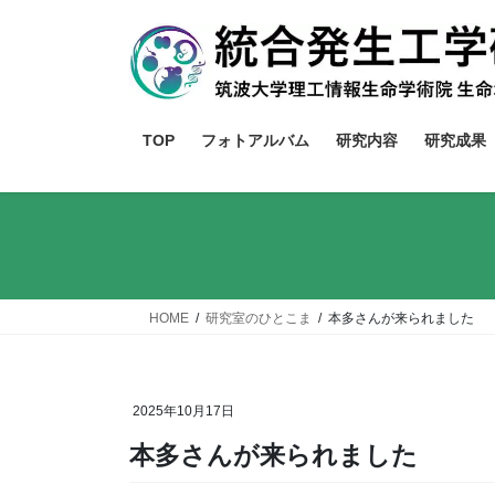
コ
ナ
ン
ビ
テ
ゲ
ン
ー
ツ
シ
TOP
フォトアルバム
研究内容
研究成果
へ
ョ
ス
ン
キ
に
ッ
移
プ
動
HOME
研究室のひとこま
本多さんが来られました
2025年10月17日
本多さんが来られました